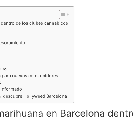
dentro de los clubes cannábicos
sesoramiento
guro
a para nuevos consumidores
o
o informado
: descubre Hollyweed Barcelona
arihuana en Barcelona dentro