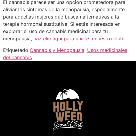
El cannabis parece ser una opción prometedora para
aliviar los síntomas de la menopausia, especialmente
para aquellas mujeres que buscan alternativas a la
terapia hormonal sustitutiva. Si estás interesada en
explorar el uso de cannabis medicinal para tu
menopausia,
haz clic aquí para unirte a nuestro club
.
Etiquetado
Cannabis y Menopausia
,
Usos medicinales
del cannabis