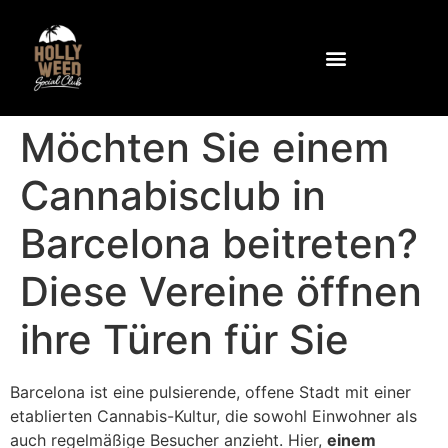
Warum Stechapfel?
Gemeinschaft und Einrichtungen
Wie Sie den Club erreichen
Kontaktieren Sie uns unter
Möchten Sie einem
Cannabisclub in
Barcelona beitreten?
Diese Vereine öffnen
ihre Türen für Sie
Barcelona ist eine pulsierende, offene Stadt mit einer
etablierten Cannabis-Kultur, die sowohl Einwohner als
auch regelmäßige Besucher anzieht. Hier,
einem