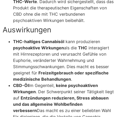
THC-Werte
. Dadurch wird sichergestellt, dass das
Produkt die therapeutischen Eigenschaften von
CBD ohne die mit THC verbundenen
psychoaktiven Wirkungen beibehält.
Auswirkungen
THC-haltiges Cannabisöl
kann produzieren
psychoaktive Wirkungen
als die
THC
interagiert
mit Hirnrezeptoren und verursacht Gefühle von
Euphorie, veränderter Wahrnehmung und
Stimmungsschwankungen. Dies macht es besser
geeignet für
Freizeitgebrauch oder spezifische
medizinische Behandlungen
.
CBD-Öl
Im Gegenteil,
keine psychoaktiven
Wirkungen
. Der Schwerpunkt seiner Tätigkeit liegt
auf
Entzündungen reduzieren, Stress abbauen
und das allgemeine Wohlbefinden
verbessern
Das macht es zu einer beliebten Wahl
für diejenigen, die die Vorteile von Cannabis