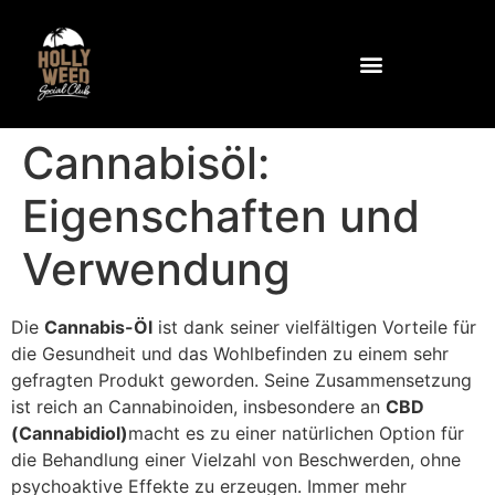
Warum Stechapfel?
Gemeinschaft und Einrichtungen
Wie Sie den Club erreichen
Kontaktieren Sie uns unter
Cannabisöl:
Eigenschaften und
Verwendung
Die
Cannabis-Öl
ist dank seiner vielfältigen Vorteile für
die Gesundheit und das Wohlbefinden zu einem sehr
gefragten Produkt geworden. Seine Zusammensetzung
ist reich an Cannabinoiden, insbesondere an
CBD
(Cannabidiol)
macht es zu einer natürlichen Option für
die Behandlung einer Vielzahl von Beschwerden, ohne
psychoaktive Effekte zu erzeugen. Immer mehr