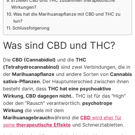
Erzielen CBD und THC zusammen therapeutische
Wirkungen?
Was hat die Marihuanapflanze mit CBD und THC zu
tun?
Schlussfolgerung
Was sind CBD und THC?
Die
CBD (Cannabidiol)
und die
THC
(Tetrahydrocannabinol)
sind zwei Verbindungen, die in
der
Marihuanapflanze
und andere Sorten von
Cannabis
sativa-Pflanzen
. Der Hauptunterschied zwischen ihnen
besteht darin, dass
THC hat eine psychoaktive
Wirkung, CBD dagegen nicht.
. THC ist für das "High"
oder den "Rausch" verantwortlich.
psychotrope
Wirkung
die viele mit dem
Marihuanagebrauch
während die
CBD
wird eher für
seine
therapeutische Effekte
und Schmerztabletten.