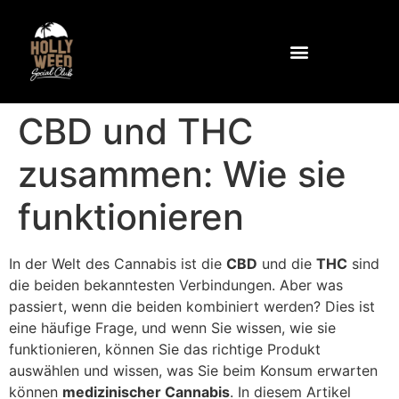
Warum Stechapfel?
Gemeinschaft und Einrichtungen
Wie Sie den Club erreichen
Kontaktieren Sie uns unter
CBD und THC
zusammen: Wie sie
funktionieren
In der Welt des Cannabis ist die
CBD
und die
THC
sind
die beiden bekanntesten Verbindungen. Aber was
passiert, wenn die beiden kombiniert werden? Dies ist
eine häufige Frage, und wenn Sie wissen, wie sie
funktionieren, können Sie das richtige Produkt
auswählen und wissen, was Sie beim Konsum erwarten
können
medizinischer Cannabis
. In diesem Artikel