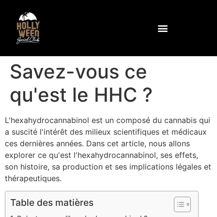
Pourquoi la rose trémière ?
Communauté et équipements
Comment se rendre au club
Contactez-nous à l'adresse suivante
Savez-vous ce
qu'est le HHC ?
L'hexahydrocannabinol est un composé du cannabis qui
a suscité l'intérêt des milieux scientifiques et médicaux
ces dernières années. Dans cet article, nous allons
explorer ce qu'est l'hexahydrocannabinol, ses effets,
son histoire, sa production et ses implications légales et
thérapeutiques.
Table des matières