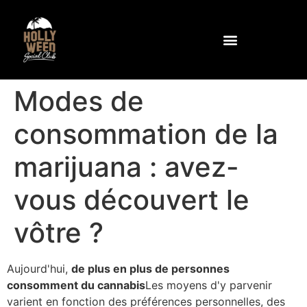
Pourquoi la rose trémière ?
Communauté et équipements
Comment se rendre au club
Contactez-nous à l'adresse suivante
Modes de
consommation de la
marijuana : avez-
vous découvert le
vôtre ?
Aujourd'hui,
de plus en plus de personnes
consomment du cannabis
Les moyens d'y parvenir
varient en fonction des préférences personnelles, des