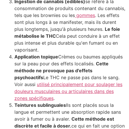
Ingestion de cannabis (edibles)
se réfère à la
consommation de produits contenant du cannabis,
tels que les brownies ou les
gommes
. Les effets
sont plus longs à se manifester, mais ils durent
plus longtemps, jusqu'à plusieurs heures.
Le foie
métabolise le THC
Cela peut conduire à un effet
plus intense et plus durable qu'en fumant ou en
vaporisant.
Application topique
Crèmes ou baumes appliqués
sur la peau pour des effets localisés.
Cette
méthode ne provoque pas d'effets
psychoactifs
Le THC ne passe pas dans le sang.
Voir aussi
utilisé principalement pour soulager les
douleurs musculaires ou articulaires dans des
zones spécifiques
.
Teintures sublinguales
Ils sont placés sous la
langue et permettent une absorption rapide sans
avoir à fumer ou à avaler.
Cette méthode est
discrète et facile à doser.
ce qui en fait une option