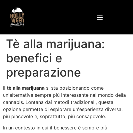
Perché l'agrifoglio?
Comunità e strutture
Come raggiungere il club
Contattateci all'indirizzo
Tè alla marijuana:
benefici e
preparazione
Il
tè alla marijuana
si sta posizionando come
un'alternativa sempre più interessante nel mondo della
cannabis. Lontana dai metodi tradizionali, questa
opzione permette di esplorare un'esperienza diversa,
più piacevole e, soprattutto, più consapevole.
In un contesto in cui il benessere è sempre più