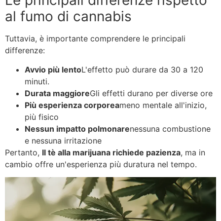
Le principali differenze rispetto
al fumo di cannabis
Tuttavia, è importante comprendere le principali
differenze:
Avvio più lento
L'effetto può durare da 30 a 120
minuti.
Durata maggiore
Gli effetti durano per diverse ore
Più esperienza corporea
meno mentale all'inizio,
più fisico
Nessun impatto polmonare
nessuna combustione
e nessuna irritazione
Pertanto,
Il tè alla marijuana richiede pazienza
, ma in
cambio offre un'esperienza più duratura nel tempo.