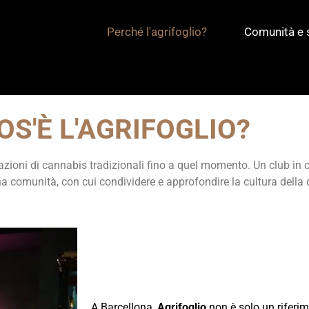
Perché l'agrifoglio?
Comunità e s
OS'È L'AGRIFOGLIO?
zioni di cannabis tradizionali fino a quel momento. Un club in c
a comunità, con cui condividere e approfondire la cultura della 
A Barcellona,
Agrifoglio
non è solo un riferim