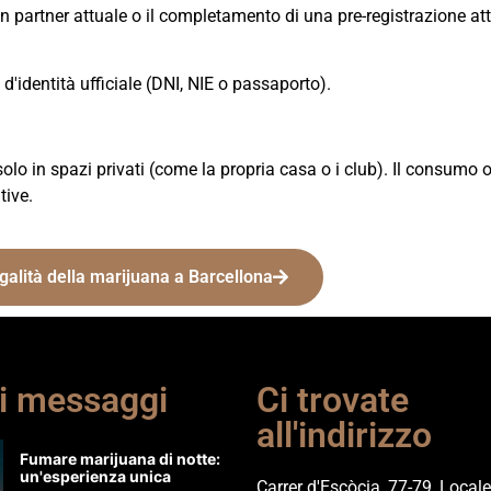
n partner attuale o il completamento di una pre-registrazione att
'identità ufficiale (DNI, NIE o passaporto).
o in spazi privati (come la propria casa o i club). Il consumo o
tive.
galità della marijuana a Barcellona
i messaggi
Ci trovate
all'indirizzo
Fumare marijuana di notte:
un'esperienza unica
Carrer d'Escòcia, 77-79, Locale