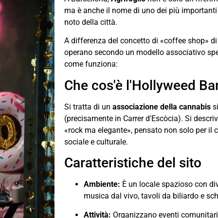
ma è anche il nome di uno dei più important
noto della città.
A differenza del concetto di «coffee shop» d
operano secondo un modello associativo spec
come funziona:
Che cos'è l'Hollyweed Ba
Si tratta di un
associazione della cannabis
si
(precisamente in Carrer d'Escòcia). Si descri
«rock ma elegante», pensato non solo per i
sociale e culturale.
Caratteristiche del sito
Ambiente:
È un locale spazioso con diva
musica dal vivo, tavoli da biliardo e sc
Attività:
Organizzano eventi comunitari