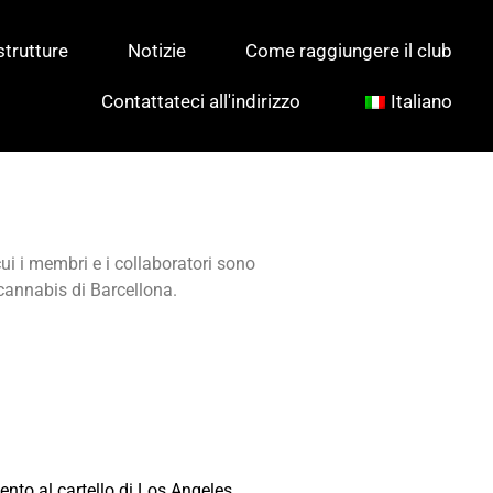
trutture
Notizie
Come raggiungere il club
Contattateci all'indirizzo
Italiano
ui i membri e i collaboratori sono
cannabis di Barcellona.
ento al cartello di Los Angeles,