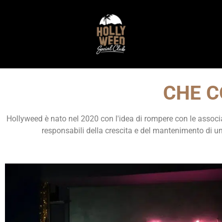
CHE C
Hollyweed è nato nel 2020 con l'idea di rompere con le associa
responsabili della crescita e del mantenimento di un