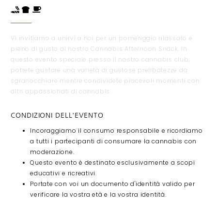
Vi invitiamo a unirvi a noi per un pomeriggio rilassato e
pieno di gusto al nostro Cannabis Afternoon Snack. In
questo evento speciale presso il nostro cannabis club,
potrete gustare una varietà di gustose prelibatezze da
sgranocchiare mentre condividete piacevoli momenti con
altri appassionati di cannabis.
CONDIZIONI DELL'EVENTO
Incoraggiamo il consumo responsabile e ricordiamo
a tutti i partecipanti di consumare la cannabis con
moderazione.
Questo evento è destinato esclusivamente a scopi
educativi e ricreativi.
Portate con voi un documento d'identità valido per
verificare la vostra età e la vostra identità.